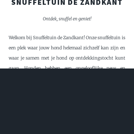
SNUFFELTUIN DE ZANDKANT
Ontdek, snuffel en geniet!
Welkom bij Snuffeltuin de Zandkant! Onze snuffeltuin is
een plek waar jouw hond helemaal zichzelf kan zijn en
waar je samen met je hond op ontdekkingstocht kunt
gaan. Honden hebben een ongelooflijke neus en
snuffelen is voor hen een natuurlijke manier om de
wereld te ontdekken. In onze tuin bieden we een veilige
en stimulerende omgeving vol geuren, verrassingen en
verrijking. Jouw hond kan hier op eigen tempo
snuffelen, zoeken en ontdekken. Dat is niet alleen leuk,
maar ook enorm verrijkend en stressverlagend en