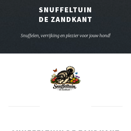
SNUFFELTUIN
DE ZANDKANT
Snuffelen, verrijking en plezier voor jouw hond!